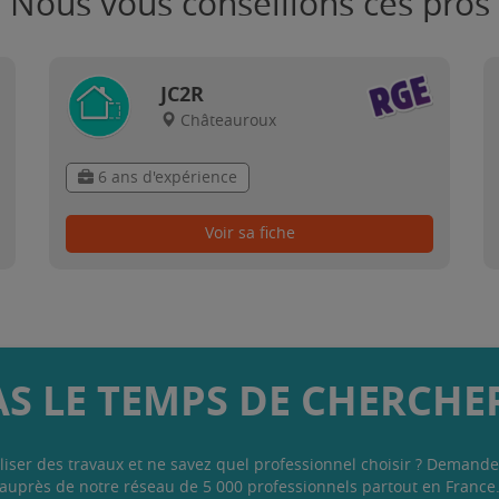
Nous vous conseillons ces pros
JC2R
Châteauroux
6 ans d'expérience
Voir sa fiche
AS LE TEMPS DE CHERCHER
liser des travaux et ne savez quel professionnel choisir ? Demande
auprès de notre réseau de 5 000 professionnels partout en France