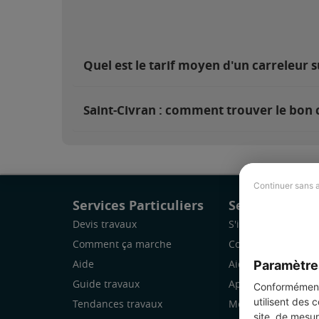
Quel est le tarif moyen d'un carreleur s
Saint-Civran : comment trouver le bon 
Continuer sans 
Services Particuliers
Services Pro
Devis travaux
S'inscrire
Comment ça marche
Comment ça marc
Paramètre
Aide
Aide
Guide travaux
Application Mobile
Conformément 
utilisent des 
Tendances travaux
Mon espace
site, de mesur