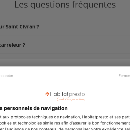
Les questions fréquentes
ur Saint-Civran ?
carreleur ?
accepter
Fermer
Presse & Partenaires
À propos
Revue de presse
Qui sommes nous ?
he
Kit média
Recrutement
s personnels de navigation
Témoignages
Légal
aux protocoles techniques de navigation, Habitatpresto et ses
part
cookies et technologies similaires afin d’assurer le bon fonctionnemen
Charte cookies
er l’audience de nos contenus, de personnaliser votre expérience selo