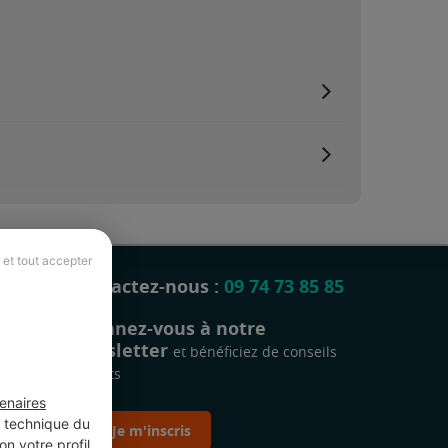
 et tout accepter
Contactez-nous :
09 74 73 85 85
Abonnez-vous à notre
newsletter
et bénéficiez de conseils
gratuits
enaires
t technique du
Je m'inscris
n votre profil