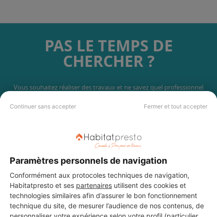
PAS LE TEMPS DE
CHERCHER ?
Vous souhaitez réaliser des travaux et ne savez quel professionnel
choisir ? Demandez des devis travaux
auprès de notre réseau de 5 000
professionnels partout en France.
Continuer sans accepter
Fermer et tout accepter
Paramètres personnels de navigation
Conformément aux protocoles techniques de navigation,
DEMANDER UN DEVIS
Habitatpresto et ses
partenaires
utilisent des cookies et
technologies similaires afin d’assurer le bon fonctionnement
technique du site, de mesurer l’audience de nos contenus, de
personnaliser votre expérience selon votre profil (particulier