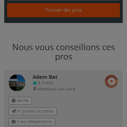
Trouver des pros
Nous vous conseillons ces
pros
Adem Bat
5
(
2
avis)
Montlouis-sur-Loire
Vérifié
91 projets acceptés
3 ans d'expérience