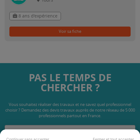
Tours
8 ans d'expérience
Voir sa fiche
PAS LE TEMPS DE
CHERCHER ?
Vous souhaitez réaliser des travaux et ne savez quel professionnel
choisir ? Demandez des devis travaux
auprès de notre réseau de 5 000
professionnels partout en France.
Continuer sans accepter
Fermer et tout accepter