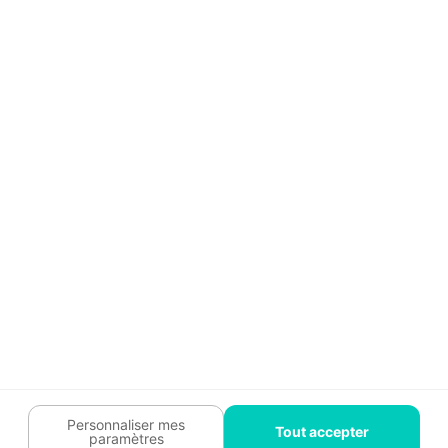
Aide
Témoignages
Guide travaux
Légal
Tendances travaux
Charte cookies
Trouver un pro
Mon espace
Contactez-nous :
09 74 73 85 85
Abonnez-vous à notre newsletter
et bénéficiez de
conseils gratuits
Je m'inscris
Suivez-nous
Votre coach travaux est là
pour vous guider 🛠️
Personnaliser mes
Tout accepter
paramètres