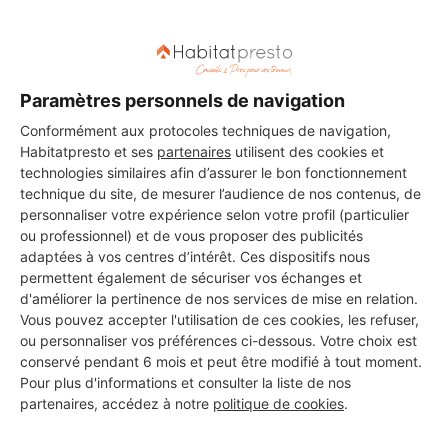
DEMANDER UN DEVIS
Paramètres personnels de navigation
Les 1 autres Carreleurs pour
Conformément aux protocoles techniques de navigation,
Habitatpresto et ses
partenaires
utilisent des cookies et
vos travaux à Chambray-lès-
technologies similaires afin d’assurer le bon fonctionnement
Tours
technique du site, de mesurer l’audience de nos contenus, de
personnaliser votre expérience selon votre profil (particulier
ou professionnel) et de vous proposer des publicités
adaptées à vos centres d’intérêt. Ces dispositifs nous
permettent également de sécuriser vos échanges et
GERMAIN DAVID
d'améliorer la pertinence de nos services de mise en relation.
Chambray-lès-Tours
Vous pouvez accepter l'utilisation de ces cookies, les refuser,
ou personnaliser vos préférences ci-dessous. Votre choix est
11 ans d'expérience
conservé pendant 6 mois et peut être modifié à tout moment.
Pour plus d'informations et consulter la liste de nos
partenaires, accédez à notre
politique de cookies
.
Voir sa fiche