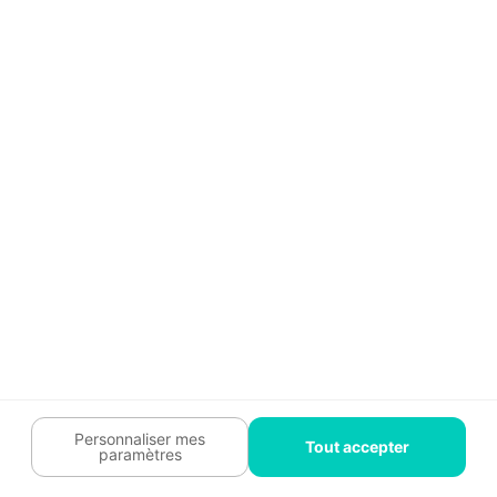
Guide travaux
Légal
Tendances travaux
Charte cookies
Trouver un pro
Mon espace
Contactez-nous :
09 74 73 85 85
Abonnez-vous à notre newsletter
et bénéficiez de
conseils gratuits
Je m'inscris
Suivez-nous
Votre coach travaux est là
pour vous guider 🛠️
Personnaliser mes
Tout accepter
paramètres
Plan du site
Confidentialité