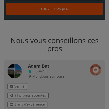
Trouver des pros
Nous vous conseillons ces
pros
Adem Bat
5
(
2
avis)
Montlouis-sur-Loire
Vérifié
91 projets acceptés
3 ans d'expérience