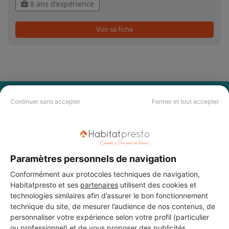
8 ans d'expérience
Voir sa fiche
PAS LE TEMPS DE
Continuer sans accepter
Fermer et tout accepter
CHERCHER ?
Vous souhaitez réaliser des travaux et ne savez quel professionnel
Paramètres personnels de navigation
choisir ? Demandez des devis travaux
auprès de notre réseau de 5 000
professionnels partout en France.
Conformément aux protocoles techniques de navigation,
Habitatpresto et ses
partenaires
utilisent des cookies et
technologies similaires afin d’assurer le bon fonctionnement
technique du site, de mesurer l’audience de nos contenus, de
personnaliser votre expérience selon votre profil (particulier
ou professionnel) et de vous proposer des publicités