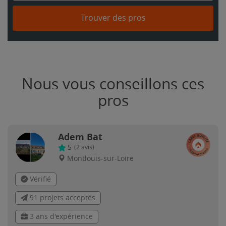
Trouver des pros
Nous vous conseillons ces
pros
Adem Bat
5
(
2
avis)
Montlouis-sur-Loire
Vérifié
91 projets acceptés
3 ans d'expérience