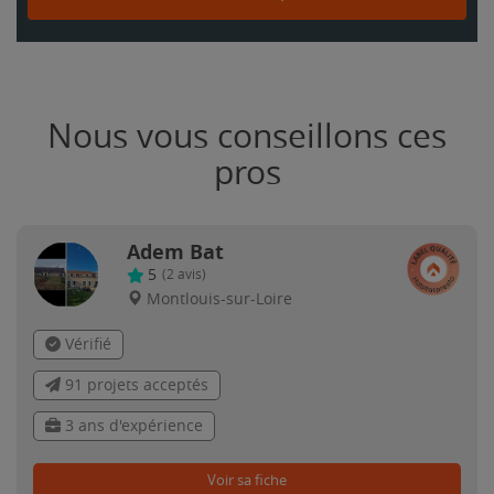
Nous vous conseillons ces
pros
Adem Bat
5
(
2
avis)
Montlouis-sur-Loire
Vérifié
91 projets acceptés
3 ans d'expérience
Voir sa fiche