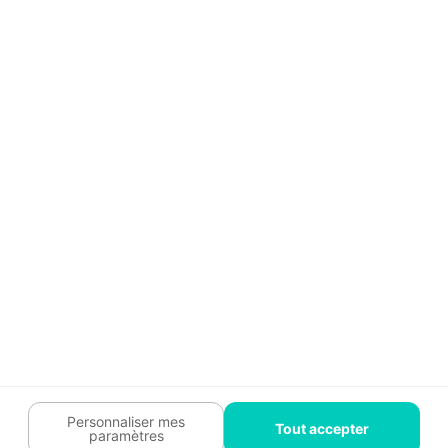
Aide
Témoignages
Guide travaux
Légal
Tendances travaux
Charte cookies
Trouver un pro
Mon espace
Contactez-nous :
09 74 73 85 85
Abonnez-vous à notre newsletter
et bénéficiez de
conseils gratuits
Je m'inscris
Suivez-nous
Votre coach travaux est là
pour vous guider 🛠️
Personnaliser mes
Tout accepter
paramètres