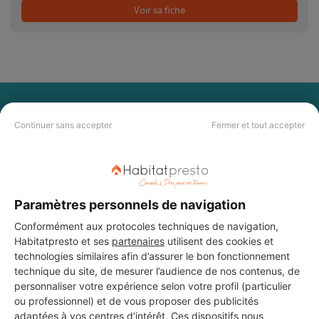
Voir sa fiche
PAS LE TEMPS DE
Continuer sans accepter
Fermer et tout accepter
CHERCHER ?
Vous souhaitez réaliser des travaux et ne savez quel professionnel
choisir ? Demandez des devis travaux
auprès de notre réseau de 5 000
professionnels partout en France.
Paramètres personnels de navigation
Conformément aux protocoles techniques de navigation,
Habitatpresto et ses
partenaires
utilisent des cookies et
technologies similaires afin d’assurer le bon fonctionnement
technique du site, de mesurer l’audience de nos contenus, de
personnaliser votre expérience selon votre profil (particulier
ou professionnel) et de vous proposer des publicités
DEMANDER UN DEVIS
adaptées à vos centres d’intérêt. Ces dispositifs nous