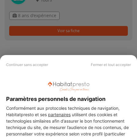
Tours
8 ans d'expérience
Voir sa fiche
Continuer sans accepter
Fermer et tout accepter
PAS LE TEMPS DE
CHERCHER ?
Paramètres personnels de navigation
Vous souhaitez réaliser des travaux et ne savez quel professionnel
Conformément aux protocoles techniques de navigation,
choisir ? Demandez des devis travaux
auprès de notre réseau de 5 000
professionnels partout en France.
Habitatpresto et ses
partenaires
utilisent des cookies et
technologies similaires afin d’assurer le bon fonctionnement
technique du site, de mesurer l’audience de nos contenus, de
personnaliser votre expérience selon votre profil (particulier