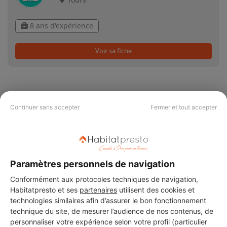
Tours
8 ans d'expérience
Voir sa fiche
Continuer sans accepter
Fermer et tout accepter
PAS LE TEMPS DE
CHERCHER ?
Paramètres personnels de navigation
Vous souhaitez réaliser des travaux et ne savez quel professionnel
Conformément aux protocoles techniques de navigation,
choisir ? Demandez des devis travaux
auprès de notre réseau de 5 000
professionnels partout en France.
Habitatpresto et ses
partenaires
utilisent des cookies et
technologies similaires afin d’assurer le bon fonctionnement
technique du site, de mesurer l’audience de nos contenus, de
personnaliser votre expérience selon votre profil (particulier