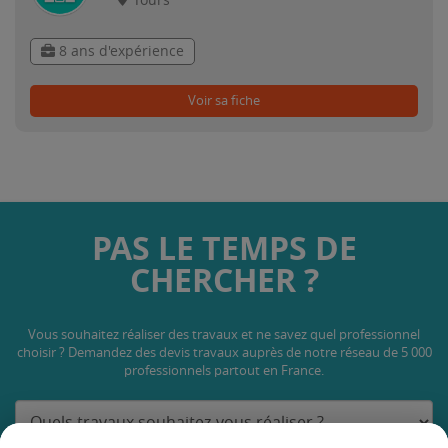
Tours
8 ans d'expérience
Voir sa fiche
PAS LE TEMPS DE
CHERCHER ?
Vous souhaitez réaliser des travaux et ne savez quel professionnel
choisir ? Demandez des devis travaux
auprès de notre réseau de 5 000
professionnels partout en France.