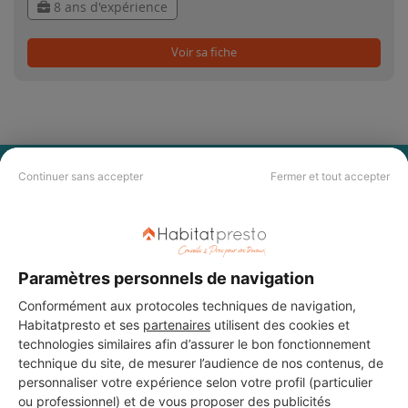
8 ans d'expérience
Voir sa fiche
PAS LE TEMPS DE
Continuer sans accepter
Fermer et tout accepter
CHERCHER ?
Vous souhaitez réaliser des travaux et ne savez quel professionnel
Paramètres personnels de navigation
choisir ? Demandez des devis travaux
auprès de notre réseau de 5 000
professionnels partout en France.
Conformément aux protocoles techniques de navigation,
Habitatpresto et ses
partenaires
utilisent des cookies et
technologies similaires afin d’assurer le bon fonctionnement
technique du site, de mesurer l’audience de nos contenus, de
personnaliser votre expérience selon votre profil (particulier
ou professionnel) et de vous proposer des publicités