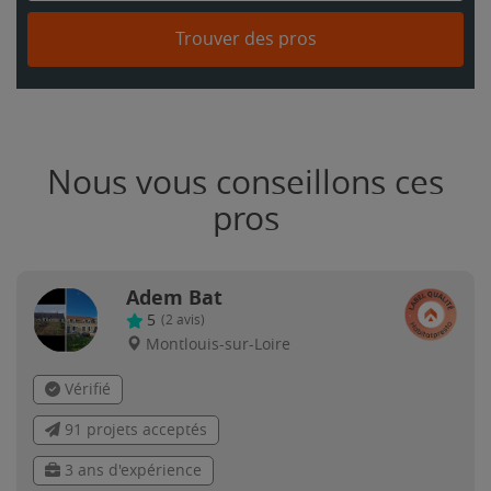
Trouver des pros
Nous vous conseillons ces
pros
Adem Bat
5
(
2
avis)
Montlouis-sur-Loire
Vérifié
91 projets acceptés
3 ans d'expérience