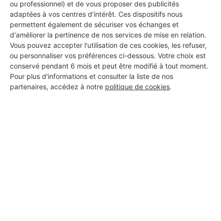
ou professionnel) et de vous proposer des publicités
Les 1 autres Carreleurs pour
adaptées à vos centres d’intérêt. Ces dispositifs nous
permettent également de sécuriser vos échanges et
vos travaux à Morne-à-l'Eau
d'améliorer la pertinence de nos services de mise en relation.
Vous pouvez accepter l'utilisation de ces cookies, les refuser,
ou personnaliser vos préférences ci-dessous. Votre choix est
conservé pendant 6 mois et peut être modifié à tout moment.
Flash BTP multi services
Pour plus d'informations et consulter la liste de nos
Morne-à-l'Eau
partenaires, accédez à notre
politique de cookies
.
Voir sa fiche
PROFESSIONNEL, VOUS
SOUHAITEZ NOUS
REJOINDRE ?