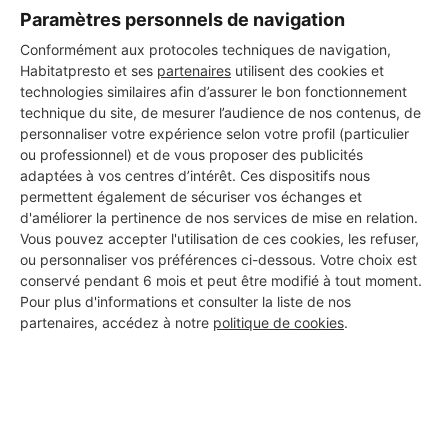
Les 3 autres Carreleurs pour
Paramètres personnels de navigation
Conformément aux protocoles techniques de navigation,
vos travaux à Pointe-à-Pitre
Habitatpresto et ses
partenaires
utilisent des cookies et
technologies similaires afin d’assurer le bon fonctionnement
technique du site, de mesurer l’audience de nos contenus, de
personnaliser votre expérience selon votre profil (particulier
Jean Bernard Entreprise
ou professionnel) et de vous proposer des publicités
Pointe-à-Pitre
adaptées à vos centres d’intérêt. Ces dispositifs nous
permettent également de sécuriser vos échanges et
7 ans d'expérience
d'améliorer la pertinence de nos services de mise en relation.
Vous pouvez accepter l'utilisation de ces cookies, les refuser,
ou personnaliser vos préférences ci-dessous. Votre choix est
Voir sa fiche
conservé pendant 6 mois et peut être modifié à tout moment.
Pour plus d'informations et consulter la liste de nos
partenaires, accédez à notre
politique de cookies
.
Angelo peinture
Pointe-à-Pitre
4 ans d'expérience