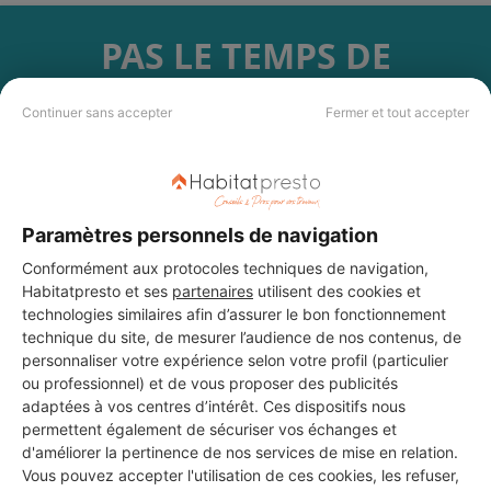
PAS LE TEMPS DE
CHERCHER ?
Continuer sans accepter
Fermer et tout accepter
Vous souhaitez réaliser des travaux et ne savez quel professionnel
choisir ? Demandez des devis travaux
auprès de notre réseau de 5 000
professionnels partout en France.
Paramètres personnels de navigation
Conformément aux protocoles techniques de navigation,
Habitatpresto et ses
partenaires
utilisent des cookies et
technologies similaires afin d’assurer le bon fonctionnement
technique du site, de mesurer l’audience de nos contenus, de
DEMANDER UN DEVIS
personnaliser votre expérience selon votre profil (particulier
ou professionnel) et de vous proposer des publicités
adaptées à vos centres d’intérêt. Ces dispositifs nous
permettent également de sécuriser vos échanges et
d'améliorer la pertinence de nos services de mise en relation.
Vous pouvez accepter l'utilisation de ces cookies, les refuser,