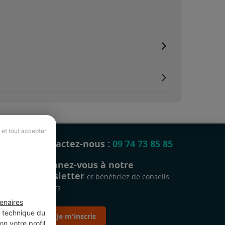
 et tout accepter
Contactez-nous :
09 74 73 85 85
Abonnez-vous à notre
newsletter
et bénéficiez de conseils
gratuits
enaires
t technique du
Je m'inscris
n votre profil