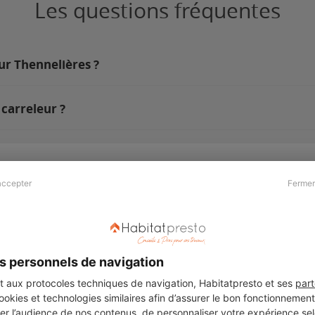
Les questions fréquentes
sur Thennelières ?
carreleur ?
accepter
Fermer
Presse & Partenaires
À propos
Revue de presse
Qui sommes nous ?
he
Kit média
Recrutement
s personnels de navigation
Témoignages
Légal
aux protocoles techniques de navigation, Habitatpresto et ses
part
cookies et technologies similaires afin d’assurer le bon fonctionnemen
Charte cookies
er l’audience de nos contenus, de personnaliser votre expérience selo