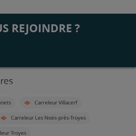
S REJOINDRE ?
res
inets
Carreleur Villacerf
Carreleur Les Noës-près-Troyes
leur Troyes