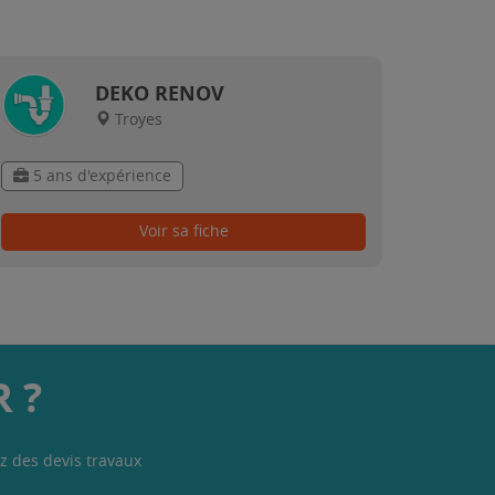
DEKO RENOV
Troyes
5 ans d'expérience
Voir sa fiche
 ?
z des devis travaux
.