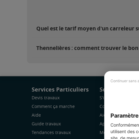
Quel est le tarif moyen d'un carreleur 
Thennelières : comment trouver le bon 
Continuer sans 
Services Particuliers
Services Pro
Devis travaux
S'inscrire
Comment ça marche
Comment ça marc
Paramètre
Aide
Aide
Guide travaux
Application Mobile
Conformément 
utilisent des 
Tendances travaux
Mon espace
site, de mesur