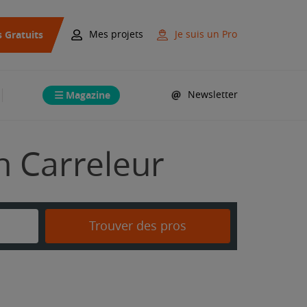
s Gratuits
Mes projets
Je suis un Pro
Magazine
Newsletter
n Carreleur
Trouver des pros