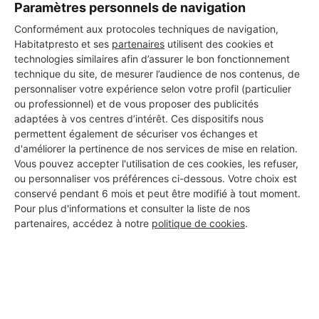
Paramètres personnels de navigation
Conformément aux protocoles techniques de navigation,
Habitatpresto et ses
partenaires
utilisent des cookies et
technologies similaires afin d’assurer le bon fonctionnement
Les 1 autres Carreleurs pour
technique du site, de mesurer l’audience de nos contenus, de
vos travaux à Soultz-Haut-
personnaliser votre expérience selon votre profil (particulier
ou professionnel) et de vous proposer des publicités
Rhin
adaptées à vos centres d’intérêt. Ces dispositifs nous
permettent également de sécuriser vos échanges et
d'améliorer la pertinence de nos services de mise en relation.
Vous pouvez accepter l'utilisation de ces cookies, les refuser,
Alsace Royale Chape
ou personnaliser vos préférences ci-dessous. Votre choix est
Soultz-Haut-Rhin
conservé pendant 6 mois et peut être modifié à tout moment.
Pour plus d'informations et consulter la liste de nos
partenaires, accédez à notre
politique de cookies
.
22 ans d'expérience
Voir sa fiche