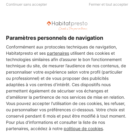
Continuer sans accepter
Fermer et tout accepter
Les 3 autres Carreleurs pour
vos travaux à Wittenheim
Paramètres personnels de navigation
Conformément aux protocoles techniques de navigation,
Habitatpresto et ses
partenaires
utilisent des cookies et
technologies similaires afin d’assurer le bon fonctionnement
BATI STONE
technique du site, de mesurer l’audience de nos contenus, de
Wittenheim
personnaliser votre expérience selon votre profil (particulier
ou professionnel) et de vous proposer des publicités
adaptées à vos centres d’intérêt. Ces dispositifs nous
9 ans d'expérience
permettent également de sécuriser vos échanges et
d'améliorer la pertinence de nos services de mise en relation.
Voir sa fiche
Vous pouvez accepter l'utilisation de ces cookies, les refuser,
ou personnaliser vos préférences ci-dessous. Votre choix est
conservé pendant 6 mois et peut être modifié à tout moment.
Pour plus d'informations et consulter la liste de nos
Intérieur tout rénovation
partenaires, accédez à notre
politique de cookies
.