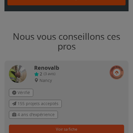
Nous vous conseillons ces
pros
Renovalb
2
(
3
avis)
Nancy
Vérifié
155 projets acceptés
4 ans d'expérience
Voir sa fiche