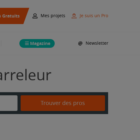
s Gratuits
Mes projets
Je suis un Pro
Magazine
Newsletter
arreleur
Trouver des pros