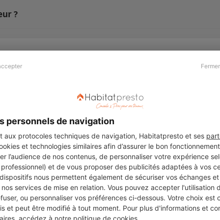
eur ?
accepter
Fermer
Presse & Partenaires
À propos
Revue de presse
Qui sommes nous ?
he
Kit média
Recrutement
s personnels de navigation
Témoignages
Légal
aux protocoles techniques de navigation, Habitatpresto et ses
part
cookies et technologies similaires afin d’assurer le bon fonctionnemen
Charte cookies
er l’audience de nos contenus, de personnaliser votre expérience selo
ers
u professionnel) et de vous proposer des publicités adaptées à vos c
 dispositifs nous permettent également de sécuriser vos échanges et 
nos services de mise en relation. Vous pouvez accepter l'utilisation 
efuser, ou personnaliser vos préférences ci-dessous. Votre choix est
Suivez-nous
 et peut être modifié à tout moment. Pour plus d'informations et cons
aires, accédez à notre
politique de cookies
.