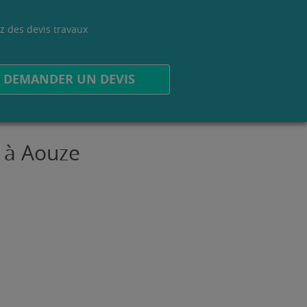
z des devis travaux
.
DEMANDER UN DEVIS
x à Aouze