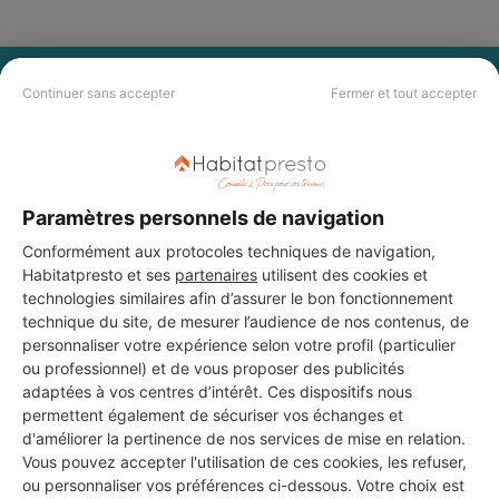
PAS LE TEMPS DE
Continuer sans accepter
Fermer et tout accepter
CHERCHER ?
Vous souhaitez réaliser des travaux et ne savez quel professionnel
choisir ? Demandez des devis travaux
auprès de notre réseau de 5 000
Paramètres personnels de navigation
professionnels partout en France.
Conformément aux protocoles techniques de navigation,
Habitatpresto et ses
partenaires
utilisent des cookies et
technologies similaires afin d’assurer le bon fonctionnement
technique du site, de mesurer l’audience de nos contenus, de
personnaliser votre expérience selon votre profil (particulier
ou professionnel) et de vous proposer des publicités
adaptées à vos centres d’intérêt. Ces dispositifs nous
DEMANDER UN DEVIS
permettent également de sécuriser vos échanges et
d'améliorer la pertinence de nos services de mise en relation.
Vous pouvez accepter l'utilisation de ces cookies, les refuser,
ou personnaliser vos préférences ci-dessous. Votre choix est