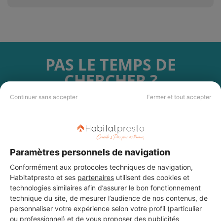
PAS LE TEMPS DE
CHERCHER ?
Continuer sans accepter
Fermer et tout accepter
Vous souhaitez réaliser des travaux et ne savez quel professionnel
choisir ? Demandez des devis travaux
auprès de notre réseau de 5 000
professionnels partout en France.
Paramètres personnels de navigation
Conformément aux protocoles techniques de navigation,
Habitatpresto et ses
partenaires
utilisent des cookies et
technologies similaires afin d’assurer le bon fonctionnement
DEMANDER UN DEVIS
technique du site, de mesurer l’audience de nos contenus, de
personnaliser votre expérience selon votre profil (particulier
ou professionnel) et de vous proposer des publicités