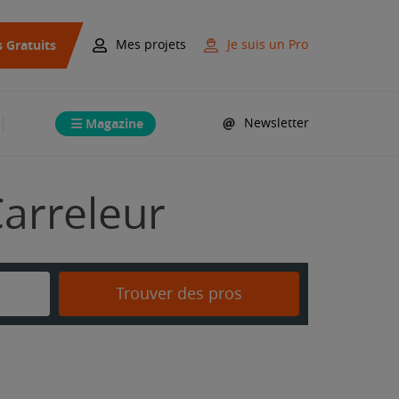
s Gratuits
Mes projets
Je suis un Pro
Magazine
Newsletter
Carreleur
Trouver des pros