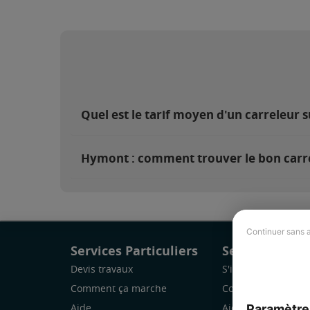
Quel est le tarif moyen d'un carreleur 
Hymont : comment trouver le bon carre
Continuer sans 
Services Particuliers
Services Pro
Devis travaux
S'inscrire
Comment ça marche
Comment ça marc
Paramètre
Aide
Aide