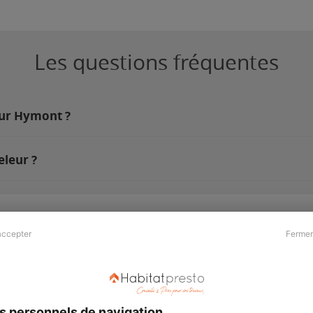
Les questions fréquentes
sur Hymont ?
leur ?
accepter
Fermer
Presse & Partenaires
À propos
Revue de presse
Qui sommes nous ?
he
Kit média
Recrutement
s personnels de navigation
Témoignages