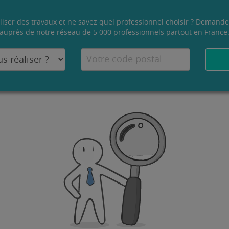
liser des travaux et ne savez quel professionnel choisir ? Demande
auprès de notre réseau de 5 000 professionnels partout en France