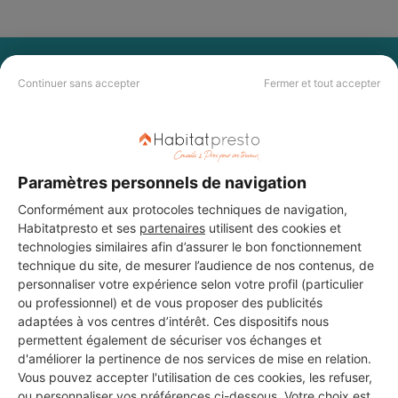
PAS LE TEMPS DE
Continuer sans accepter
Fermer et tout accepter
CHERCHER ?
Vous souhaitez réaliser des travaux et ne savez quel professionnel
choisir ? Demandez des devis travaux
auprès de notre réseau de 5 000
Paramètres personnels de navigation
professionnels partout en France.
Conformément aux protocoles techniques de navigation,
Habitatpresto et ses
partenaires
utilisent des cookies et
technologies similaires afin d’assurer le bon fonctionnement
technique du site, de mesurer l’audience de nos contenus, de
personnaliser votre expérience selon votre profil (particulier
ou professionnel) et de vous proposer des publicités
DEMANDER UN DEVIS
adaptées à vos centres d’intérêt. Ces dispositifs nous
permettent également de sécuriser vos échanges et
d'améliorer la pertinence de nos services de mise en relation.
Vous pouvez accepter l'utilisation de ces cookies, les refuser,
ou personnaliser vos préférences ci-dessous. Votre choix est