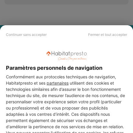
PAS LE TEMPS DE
Continuer sans accepter
Fermer et tout accepter
CHERCHER ?
Vous souhaitez réaliser des travaux et ne savez quel professionnel
Paramètres personnels de navigation
choisir ? Demandez des devis travaux
auprès de notre réseau de 5 000
professionnels partout en France.
Conformément aux protocoles techniques de navigation,
Habitatpresto et ses
partenaires
utilisent des cookies et
technologies similaires afin d’assurer le bon fonctionnement
technique du site, de mesurer l’audience de nos contenus, de
personnaliser votre expérience selon votre profil (particulier
ou professionnel) et de vous proposer des publicités
adaptées à vos centres d’intérêt. Ces dispositifs nous
DEMANDER UN DEVIS
permettent également de sécuriser vos échanges et
d'améliorer la pertinence de nos services de mise en relation.
Vous pouvez accepter l'utilisation de ces cookies, les refuser,