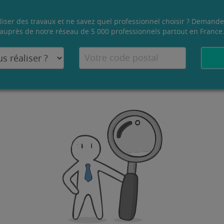
liser des travaux et ne savez quel professionnel choisir ? Demande
auprès de notre réseau de 5 000 professionnels partout en France