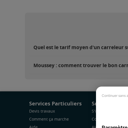
Quel est le tarif moyen d'un carreleur 
Moussey : comment trouver le bon carr
Continuer sans 
Services Particuliers
Services Pro
Devis travaux
S'inscrire
Comment ça marche
Comment ça marc
Paramètre
Aide
Aide