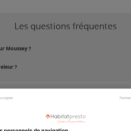
Les questions fréquentes
sur Moussey ?
eleur ?
accepter
Fermer
Presse & Partenaires
À propos
Revue de presse
Qui sommes nous ?
he
Kit média
Recrutement
s personnels de navigation
Témoignages