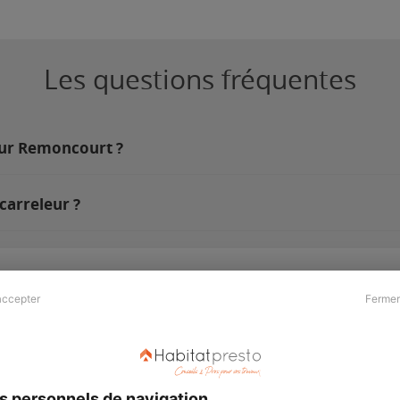
Les questions fréquentes
 sur Remoncourt ?
carreleur ?
accepter
Fermer
Presse & Partenaires
À propos
Revue de presse
Qui sommes nous ?
he
Kit média
Recrutement
s personnels de navigation
Témoignages