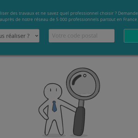
liser des travaux et ne savez quel professionnel choisir ? Demande
auprès de notre réseau de 5 000 professionnels partout en France