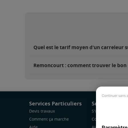
Quel est le tarif moyen d'un carreleur
Remoncourt : comment trouver le bon 
Continuer sans 
Services Particuliers
Services Pro
Devis travaux
S'inscrire
Comment ça marche
Comment ça marc
Paramètre
Aide
Aide