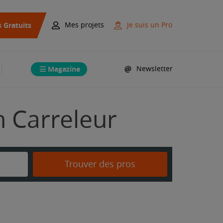
s Gratuits
Mes projets
Je suis un Pro
Magazine
Newsletter
n Carreleur
Trouver des pros