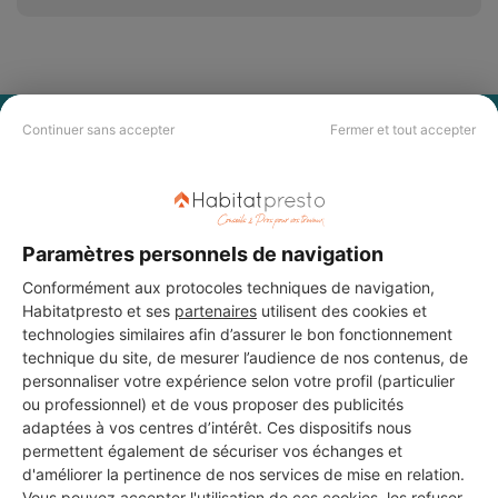
PAS LE TEMPS DE
Continuer sans accepter
Fermer et tout accepter
CHERCHER ?
Vous souhaitez réaliser des travaux et ne savez quel professionnel
Paramètres personnels de navigation
choisir ? Demandez des devis travaux
auprès de notre réseau de 5 000
professionnels partout en France.
Conformément aux protocoles techniques de navigation,
Habitatpresto et ses
partenaires
utilisent des cookies et
technologies similaires afin d’assurer le bon fonctionnement
technique du site, de mesurer l’audience de nos contenus, de
personnaliser votre expérience selon votre profil (particulier
ou professionnel) et de vous proposer des publicités
adaptées à vos centres d’intérêt. Ces dispositifs nous
DEMANDER UN DEVIS
permettent également de sécuriser vos échanges et
d'améliorer la pertinence de nos services de mise en relation.
Vous pouvez accepter l'utilisation de ces cookies, les refuser,