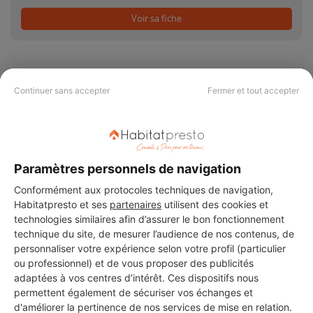
Voir sa fiche
Continuer sans accepter
Fermer et tout accepter
PAS LE TEMPS DE
CHERCHER ?
Paramètres personnels de navigation
Vous souhaitez réaliser des travaux et ne savez quel professionnel
Conformément aux protocoles techniques de navigation,
choisir ? Demandez des devis travaux
auprès de notre réseau de 5 000
Habitatpresto et ses
partenaires
utilisent des cookies et
professionnels partout en France.
technologies similaires afin d’assurer le bon fonctionnement
technique du site, de mesurer l’audience de nos contenus, de
personnaliser votre expérience selon votre profil (particulier
ou professionnel) et de vous proposer des publicités
adaptées à vos centres d’intérêt. Ces dispositifs nous
permettent également de sécuriser vos échanges et
d'améliorer la pertinence de nos services de mise en relation.
DEMANDER UN DEVIS