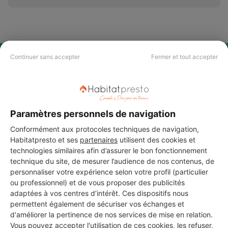
Continuer sans accepter
Fermer et tout accepter
PAS LE TEMPS DE
CHERCHER ?
Vous souhaitez réaliser des travaux et ne savez quel professionnel
Paramètres personnels de navigation
choisir ? Demandez des devis travaux
auprès de notre réseau de 5 000
Conformément aux protocoles techniques de navigation,
professionnels partout en France.
Habitatpresto et ses
partenaires
utilisent des cookies et
technologies similaires afin d’assurer le bon fonctionnement
technique du site, de mesurer l’audience de nos contenus, de
personnaliser votre expérience selon votre profil (particulier
ou professionnel) et de vous proposer des publicités
adaptées à vos centres d’intérêt. Ces dispositifs nous
permettent également de sécuriser vos échanges et
DEMANDER UN DEVIS
d'améliorer la pertinence de nos services de mise en relation.
Vous pouvez accepter l'utilisation de ces cookies, les refuser,