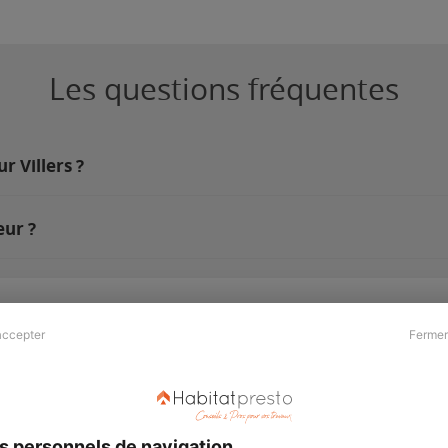
Les questions fréquentes
r Villers ?
eur ?
accepter
Fermer
Presse & Partenaires
À propos
Revue de presse
Qui sommes nous ?
he
Kit média
Recrutement
s personnels de navigation
Témoignages