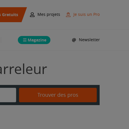
s Gratuits
Mes projets
Je suis un Pro
Magazine
Newsletter
arreleur
Trouver des pros