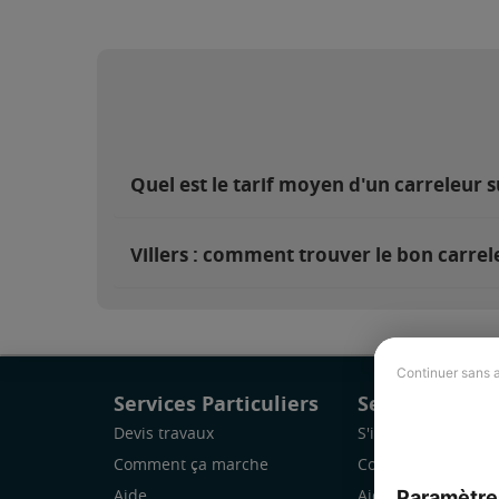
Quel est le tarif moyen d'un carreleur su
Villers : comment trouver le bon carrel
Continuer sans 
Services Particuliers
Services Pro
Devis travaux
S'inscrire
Comment ça marche
Comment ça marc
Paramètre
Aide
Aide