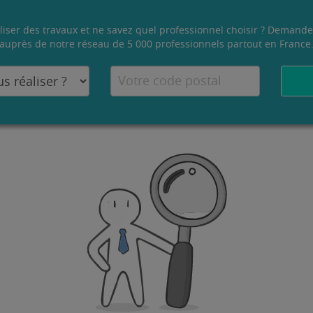
liser des travaux et ne savez quel professionnel choisir ? Demande
auprès de notre réseau de 5 000 professionnels partout en France