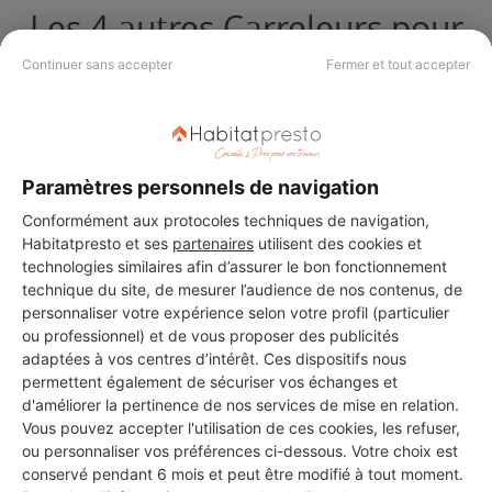
Les 4 autres Carreleurs pour
vos travaux à Escaudain
Continuer sans accepter
Fermer et tout accepter
Muoio Renovation De
L'habitat
Paramètres personnels de navigation
Escaudain
Conformément aux protocoles techniques de navigation,
8 ans d'expérience
Habitatpresto et ses
partenaires
utilisent des cookies et
technologies similaires afin d’assurer le bon fonctionnement
technique du site, de mesurer l’audience de nos contenus, de
Voir sa fiche
personnaliser votre expérience selon votre profil (particulier
ou professionnel) et de vous proposer des publicités
adaptées à vos centres d’intérêt. Ces dispositifs nous
permettent également de sécuriser vos échanges et
Pulselli
d'améliorer la pertinence de nos services de mise en relation.
Escaudain
Vous pouvez accepter l'utilisation de ces cookies, les refuser,
ou personnaliser vos préférences ci-dessous. Votre choix est
conservé pendant 6 mois et peut être modifié à tout moment.
261 projets acceptés