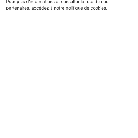
Pour plus d'informations et consulter la liste de nos
18 ans d'expérience
partenaires, accédez à notre
politique de cookies
.
Voir sa fiche
JORDAN CARLOS
Escaudain
8 ans d'expérience
Voir sa fiche
Js construction
Escaudain