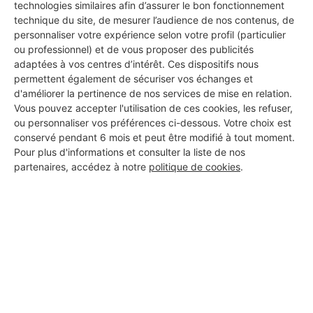
vos travaux à Feignies
technologies similaires afin d’assurer le bon fonctionnement
technique du site, de mesurer l’audience de nos contenus, de
personnaliser votre expérience selon votre profil (particulier
ou professionnel) et de vous proposer des publicités
adaptées à vos centres d’intérêt. Ces dispositifs nous
Romain / Valentin
permettent également de sécuriser vos échanges et
Feignies
d'améliorer la pertinence de nos services de mise en relation.
Vous pouvez accepter l'utilisation de ces cookies, les refuser,
5 ans d'expérience
ou personnaliser vos préférences ci-dessous. Votre choix est
conservé pendant 6 mois et peut être modifié à tout moment.
Pour plus d'informations et consulter la liste de nos
Voir sa fiche
partenaires, accédez à notre
politique de cookies
.
PROFESSIONNEL, VOUS
SOUHAITEZ NOUS
REJOINDRE ?