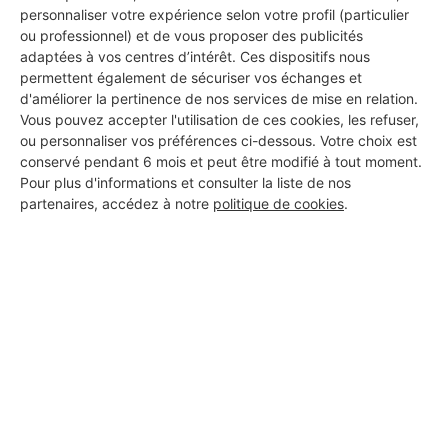
vos travaux à Loos
personnaliser votre expérience selon votre profil (particulier
ou professionnel) et de vous proposer des publicités
adaptées à vos centres d’intérêt. Ces dispositifs nous
permettent également de sécuriser vos échanges et
Kelani Renovation
d'améliorer la pertinence de nos services de mise en relation.
Vous pouvez accepter l'utilisation de ces cookies, les refuser,
Loos
ou personnaliser vos préférences ci-dessous. Votre choix est
conservé pendant 6 mois et peut être modifié à tout moment.
12 ans d'expérience
Pour plus d'informations et consulter la liste de nos
partenaires, accédez à notre
politique de cookies
.
Voir sa fiche
PROFESSIONNEL, VOUS
SOUHAITEZ NOUS
REJOINDRE ?