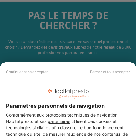
PAS LE TEMPS DE
CHERCHER ?
Vous souhaitez réaliser des travaux et ne savez quel professionnel
choisir ? Demandez des devis travaux
auprès de notre réseau de 5 000
professionnels partout en France.
Continuer sans accepter
Fermer et tout accepter
DEMANDER UN DEVIS
Paramètres personnels de navigation
Conformément aux protocoles techniques de navigation,
Habitatpresto et ses
partenaires
utilisent des cookies et
technologies similaires afin d’assurer le bon fonctionnement
Les 1 autres Carreleurs pour
technique du site, de mesurer l’audience de nos contenus, de