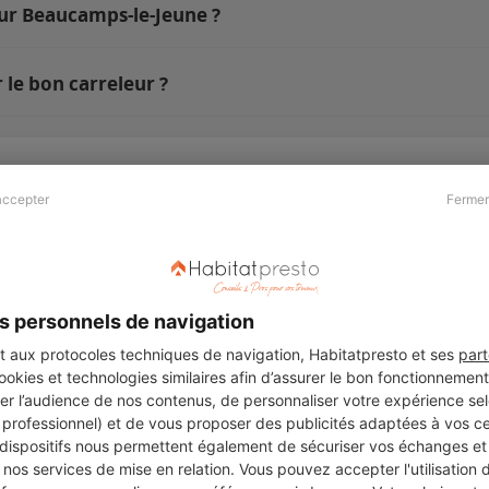
sur Beaucamps-le-Jeune ?
le bon carreleur ?
accepter
Fermer
Presse & Partenaires
À propos
Revue de presse
Qui sommes nous ?
he
Kit média
Recrutement
s personnels de navigation
Témoignages
Légal
aux protocoles techniques de navigation, Habitatpresto et ses
part
cookies et technologies similaires afin d’assurer le bon fonctionnemen
Charte cookies
er l’audience de nos contenus, de personnaliser votre expérience selo
ers
u professionnel) et de vous proposer des publicités adaptées à vos c
 dispositifs nous permettent également de sécuriser vos échanges et 
nos services de mise en relation. Vous pouvez accepter l'utilisation 