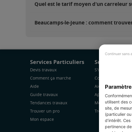
Quel est le tarif moyen d'un carreleur 
Beaucamps-le-Jeune : comment trouver 
Continuer sans 
Services Particuliers
Services Pro
Devis travaux
S'inscrire
Comment ça marche
Comment ça marc
Paramètre
Aide
Aide
Guide travaux
Application Mobile
Conformément 
utilisent des 
Tendances travaux
Mon espace
site, de mesur
Trouver un pro
Trouver des chanti
(particulier o
Mon espace
d’intérêt. Ces
pertinence de 