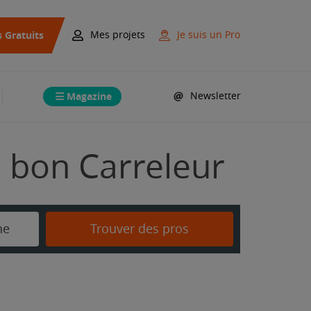
s Gratuits
Mes projets
Je suis un Pro
Magazine
Newsletter
 bon Carreleur
ne
Trouver des pros