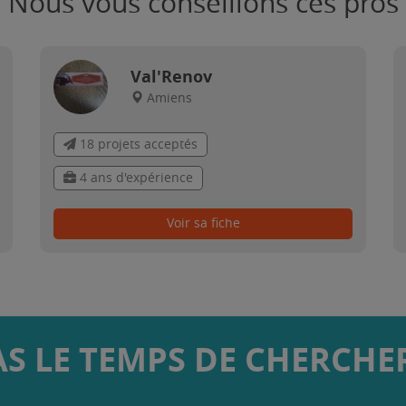
Nous vous conseillons ces pros
Val'Renov
Amiens
18 projets acceptés
4 ans d'expérience
Voir sa fiche
AS LE TEMPS DE CHERCHER