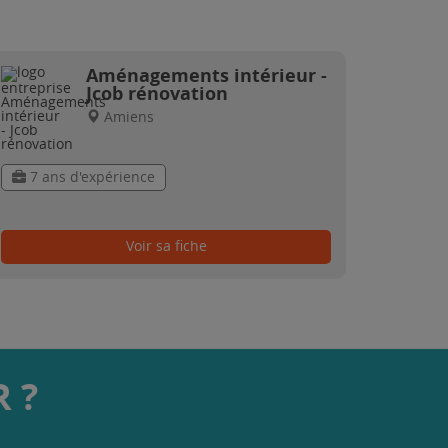
Aménagements intérieur -
Jcob rénovation
Amiens
7 ans d'expérience
Voir sa fiche
 ?