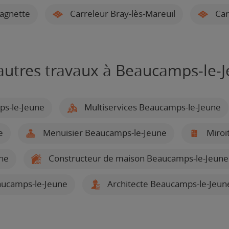
agnette
Carreleur Bray-lès-Mareuil
Car
autres travaux à Beaucamps-le-
ps-le-Jeune
Multiservices Beaucamps-le-Jeune
e
Menuisier Beaucamps-le-Jeune
Miroit
ne
Constructeur de maison Beaucamps-le-Jeune
aucamps-le-Jeune
Architecte Beaucamps-le-Jeun