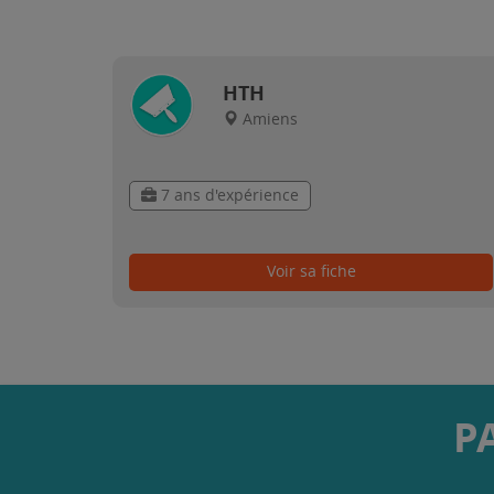
HTH
Amiens
7 ans d'expérience
Voir sa fiche
P