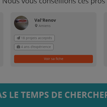
Nous vous conseillons ces pros
Val'Renov
Amiens
18 projets acceptés
4 ans d'expérience
Voir sa fiche
AS LE TEMPS DE CHERCHER