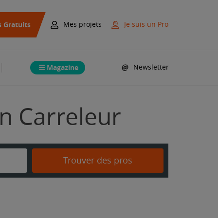
s Gratuits
Mes projets
Je suis un Pro
Magazine
Newsletter
on Carreleur
Trouver des pros