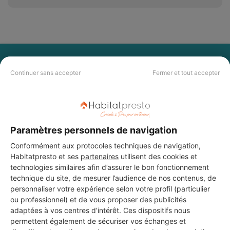
PAS LE TEMPS DE
Continuer sans accepter
Fermer et tout accepter
CHERCHER ?
Vous souhaitez réaliser des travaux et ne savez quel professionnel
choisir ? Demandez des devis travaux
auprès de notre réseau de 5 000
Paramètres personnels de navigation
professionnels partout en France.
Conformément aux protocoles techniques de navigation,
Habitatpresto et ses
partenaires
utilisent des cookies et
technologies similaires afin d’assurer le bon fonctionnement
technique du site, de mesurer l’audience de nos contenus, de
personnaliser votre expérience selon votre profil (particulier
ou professionnel) et de vous proposer des publicités
DEMANDER UN DEVIS
adaptées à vos centres d’intérêt. Ces dispositifs nous
permettent également de sécuriser vos échanges et