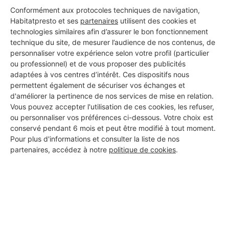
Conformément aux protocoles techniques de navigation,
Habitatpresto et ses
partenaires
utilisent des cookies et
Les 1 autres Carreleurs pour
technologies similaires afin d’assurer le bon fonctionnement
technique du site, de mesurer l’audience de nos contenus, de
vos travaux à Doullens
personnaliser votre expérience selon votre profil (particulier
ou professionnel) et de vous proposer des publicités
adaptées à vos centres d’intérêt. Ces dispositifs nous
permettent également de sécuriser vos échanges et
ANQUETIL AURELIEN
d'améliorer la pertinence de nos services de mise en relation.
Doullens
Vous pouvez accepter l'utilisation de ces cookies, les refuser,
ou personnaliser vos préférences ci-dessous. Votre choix est
conservé pendant 6 mois et peut être modifié à tout moment.
4 ans d'expérience
Pour plus d'informations et consulter la liste de nos
partenaires, accédez à notre
politique de cookies
.
Voir sa fiche
PROFESSIONNEL, VOUS