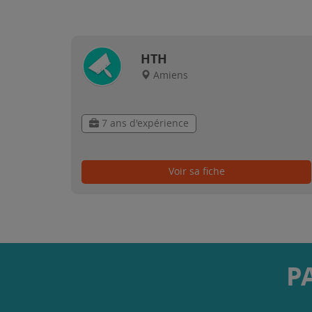
HTH
Amiens
7 ans d'expérience
Voir sa fiche
P