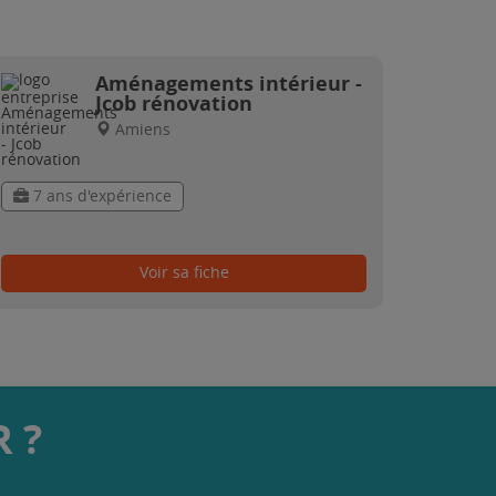
Aménagements intérieur -
Jcob rénovation
Amiens
7 ans d'expérience
Voir sa fiche
 ?