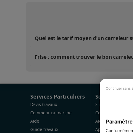
Quel est le tarif moyen d'un carreleur su
Frise : comment trouver le bon carreleu
Continuer sans 
Services Particuliers
Services Pro
Devis travaux
S'inscrire
Comment ça marche
Comment ça marc
Paramètre
Aide
Aide
Guide travaux
Application Mobile
Conformément 