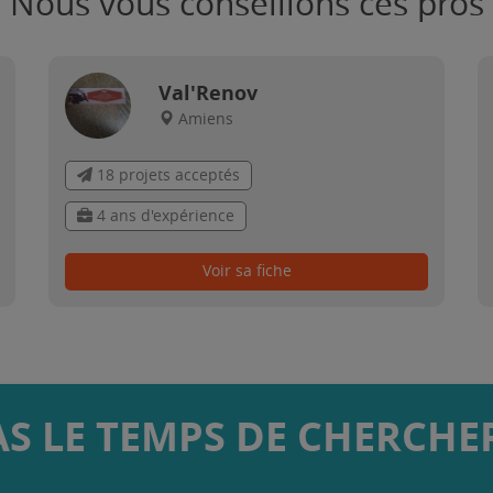
Nous vous conseillons ces pros
Val'Renov
Amiens
18 projets acceptés
4 ans d'expérience
Voir sa fiche
AS LE TEMPS DE CHERCHER