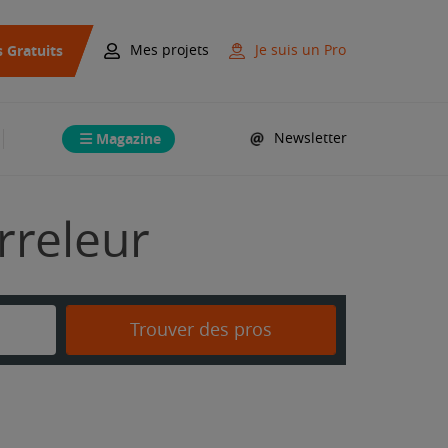
s Gratuits
Mes projets
Je suis un Pro
Magazine
Newsletter
rreleur
Trouver des pros