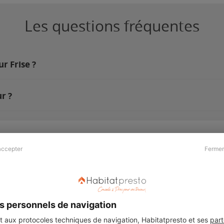
Les questions fréquentes
r Frise ?
r ?
accepter
Fermer
Presse & Partenaires
À propos
Revue de presse
Qui sommes nous ?
he
Kit média
Recrutement
s personnels de navigation
Témoignages
Légal
aux protocoles techniques de navigation, Habitatpresto et ses
part