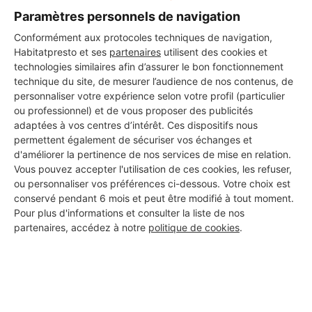
Paramètres personnels de navigation
Conformément aux protocoles techniques de navigation,
Les 1 autres Carreleurs pour
Habitatpresto et ses
partenaires
utilisent des cookies et
vos travaux à Mailly-Maillet
technologies similaires afin d’assurer le bon fonctionnement
technique du site, de mesurer l’audience de nos contenus, de
personnaliser votre expérience selon votre profil (particulier
ou professionnel) et de vous proposer des publicités
C.M.P Multis Services
adaptées à vos centres d’intérêt. Ces dispositifs nous
permettent également de sécuriser vos échanges et
Mailly-Maillet
d'améliorer la pertinence de nos services de mise en relation.
Vous pouvez accepter l'utilisation de ces cookies, les refuser,
ou personnaliser vos préférences ci-dessous. Votre choix est
Voir sa fiche
conservé pendant 6 mois et peut être modifié à tout moment.
Pour plus d'informations et consulter la liste de nos
partenaires, accédez à notre
politique de cookies
.
PROFESSIONNEL, VOUS
SOUHAITEZ NOUS