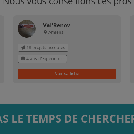
Nous vous conseillons ces pros
Val'Renov
Amiens
18 projets acceptés
4 ans d'expérience
Voir sa fiche
AS LE TEMPS DE CHERCHER