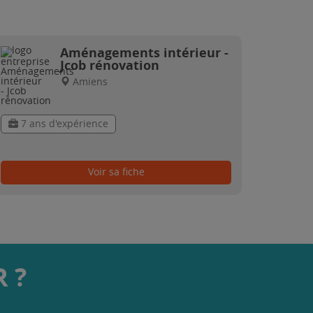
Aménagements intérieur -
Jcob rénovation
Amiens
7 ans d'expérience
Voir sa fiche
 ?