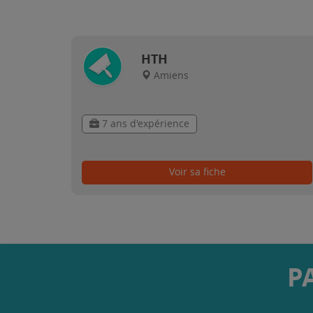
HTH
Amiens
7 ans d'expérience
Voir sa fiche
P