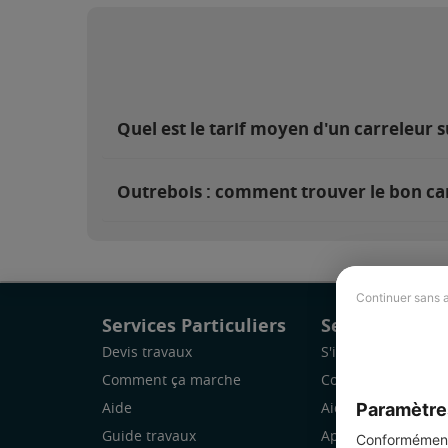
Quel est le tarif moyen d'un carreleur 
Outrebois : comment trouver le bon car
Continuer sans 
Services Particuliers
Services Pro
Devis travaux
S'inscrire
Comment ça marche
Comment ça marc
Paramètre
Aide
Aide
Guide travaux
Application Mobile
Conformément 