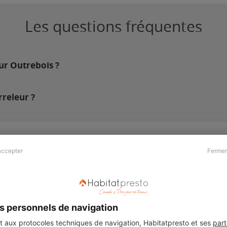
Les questions fréquentes
sur Outrebois ?
releur ?
accepter
Fermer
Presse & Partenaires
À propos
Revue de presse
Qui sommes nous ?
he
Kit média
Recrutement
s personnels de navigation
Témoignages
Légal
aux protocoles techniques de navigation, Habitatpresto et ses
part