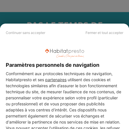
PAS LE TEMPS DE
CHERCHER ?
Continuer sans accepter
Fermer et tout accepter
Vous souhaitez réaliser des travaux et ne savez quel professionnel
choisir ? Demandez des devis travaux
auprès de notre réseau de 5 000
professionnels partout en France.
Paramètres personnels de navigation
Conformément aux protocoles techniques de navigation,
Habitatpresto et ses
partenaires
utilisent des cookies et
technologies similaires afin d’assurer le bon fonctionnement
technique du site, de mesurer l’audience de nos contenus, de
personnaliser votre expérience selon votre profil (particulier
DEMANDER UN DEVIS
ou professionnel) et de vous proposer des publicités
adaptées à vos centres d’intérêt. Ces dispositifs nous
permettent également de sécuriser vos échanges et
d'améliorer la pertinence de nos services de mise en relation.
Vous pouvez accepter l'utilisation de ces cookies, les refuser,