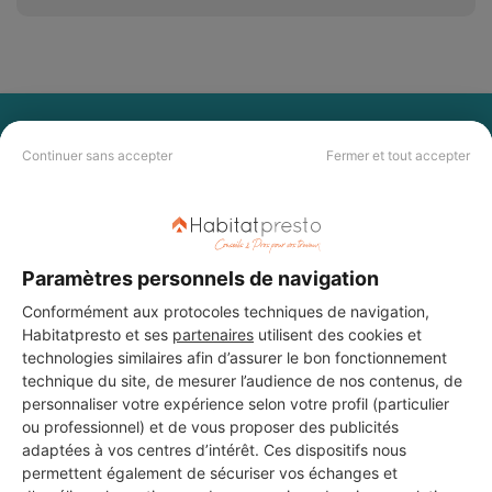
PAS LE TEMPS DE
Continuer sans accepter
Fermer et tout accepter
CHERCHER ?
Vous souhaitez réaliser des travaux et ne savez quel professionnel
choisir ? Demandez des devis travaux
auprès de notre réseau de 5 000
Paramètres personnels de navigation
professionnels partout en France.
Conformément aux protocoles techniques de navigation,
Habitatpresto et ses
partenaires
utilisent des cookies et
technologies similaires afin d’assurer le bon fonctionnement
technique du site, de mesurer l’audience de nos contenus, de
personnaliser votre expérience selon votre profil (particulier
ou professionnel) et de vous proposer des publicités
DEMANDER UN DEVIS
adaptées à vos centres d’intérêt. Ces dispositifs nous
permettent également de sécuriser vos échanges et