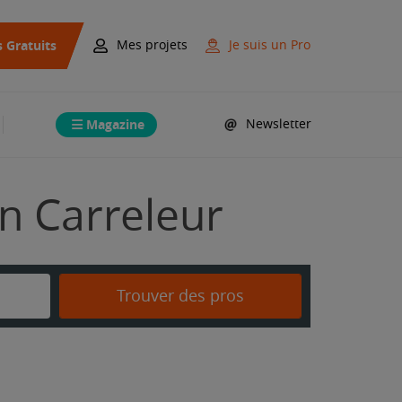
s Gratuits
Mes projets
Je suis un Pro
Magazine
Newsletter
on Carreleur
Trouver des pros