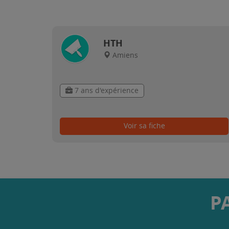
HTH
Amiens
7 ans d'expérience
Voir sa fiche
P