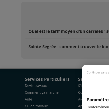
Quel est le tarif moyen d'un carreleur s
Sainte-Segrée : comment trouver le bon
Continuer sans 
Services Particuliers
Services Pro
Devis travaux
S'inscrire
Comment ça marche
Comment ça marc
Paramètre
Aide
Aide
Guide travaux
Application Mobile
Conformément 