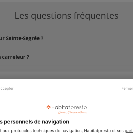
Les questions fréquentes
ur Sainte-Segrée ?
 carreleur ?
accepter
Fermer
Presse & Partenaires
À propos
Revue de presse
Qui sommes nous ?
he
Kit média
Recrutement
s personnels de navigation
Témoignages
Légal
aux protocoles techniques de navigation, Habitatpresto et ses
part