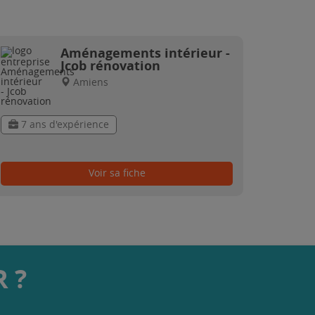
Aménagements intérieur -
Jcob rénovation
Amiens
7 ans d'expérience
Voir sa fiche
 ?