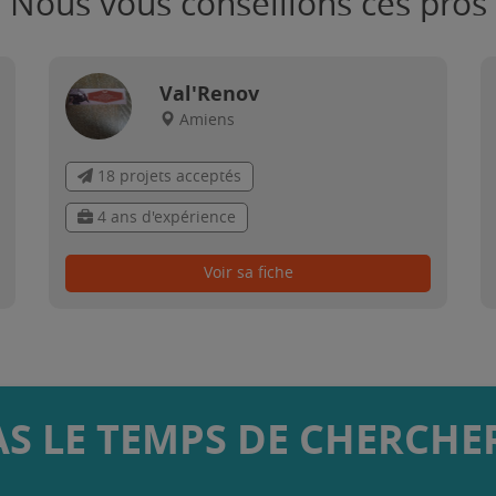
Nous vous conseillons ces pros
Val'Renov
Amiens
18 projets acceptés
4 ans d'expérience
Voir sa fiche
AS LE TEMPS DE CHERCHER