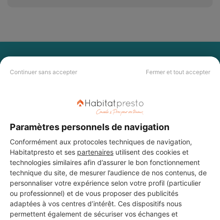
PAS LE TEMPS DE
Continuer sans accepter
Fermer et tout accepter
CHERCHER ?
Vous souhaitez réaliser des travaux et ne savez quel professionnel
choisir ? Demandez des devis travaux
auprès de notre réseau de 5 000
professionnels partout en France.
Paramètres personnels de navigation
Conformément aux protocoles techniques de navigation,
Habitatpresto et ses
partenaires
utilisent des cookies et
technologies similaires afin d’assurer le bon fonctionnement
technique du site, de mesurer l’audience de nos contenus, de
personnaliser votre expérience selon votre profil (particulier
ou professionnel) et de vous proposer des publicités
DEMANDER UN DEVIS
adaptées à vos centres d’intérêt. Ces dispositifs nous
permettent également de sécuriser vos échanges et