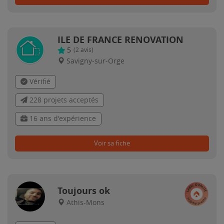
ILE DE FRANCE RENOVATION
5
(
2
avis)
Savigny-sur-Orge
Vérifié
228 projets acceptés
16 ans d'expérience
Voir sa fiche
Toujours ok
Athis-Mons