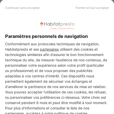
Continuer sans accepter
Fermer et tout accepter
CAIR
Étampes
3 ans d'expérience
Paramètres personnels de navigation
Conformément aux protocoles techniques de navigation,
Voir sa fiche
Habitatpresto et ses
partenaires
utilisent des cookies et
technologies similaires afin d’assurer le bon fonctionnement
technique du site, de mesurer l’audience de nos contenus, de
personnaliser votre expérience selon votre profil (particulier
VK-RENOVATION CONSTRUCTION
ou professionnel) et de vous proposer des publicités
adaptées à vos centres d’intérêt. Ces dispositifs nous
Étampes
permettent également de sécuriser vos échanges et
d'améliorer la pertinence de nos services de mise en relation.
6 ans d'expérience
Vous pouvez accepter l'utilisation de ces cookies, les refuser,
ou personnaliser vos préférences ci-dessous. Votre choix est
Voir sa fiche
conservé pendant 6 mois et peut être modifié à tout moment.
Pour plus d'informations et consulter la liste de nos
partenaires, accédez à notre
politique de cookies
.