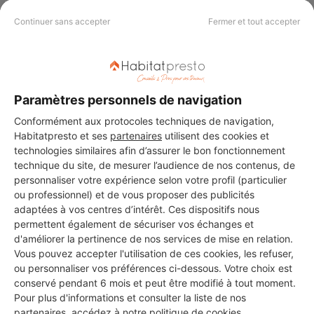
Continuer sans accepter
Fermer et tout accepter
Syed muddasar
La Courneuve
6 ans d'expérience
Paramètres personnels de navigation
Voir sa fiche
Conformément aux protocoles techniques de navigation,
Habitatpresto et ses
partenaires
utilisent des cookies et
technologies similaires afin d’assurer le bon fonctionnement
technique du site, de mesurer l’audience de nos contenus, de
STEVAN RENOVATION
personnaliser votre expérience selon votre profil (particulier
ou professionnel) et de vous proposer des publicités
La Courneuve
adaptées à vos centres d’intérêt. Ces dispositifs nous
permettent également de sécuriser vos échanges et
6 ans d'expérience
d'améliorer la pertinence de nos services de mise en relation.
Vous pouvez accepter l'utilisation de ces cookies, les refuser,
ou personnaliser vos préférences ci-dessous. Votre choix est
Voir sa fiche
conservé pendant 6 mois et peut être modifié à tout moment.
Pour plus d'informations et consulter la liste de nos
partenaires, accédez à notre
politique de cookies
.