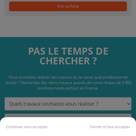
Voir sa fiche
PAS LE TEMPS DE
CHERCHER ?
Vous souhaitez réaliser des travaux et ne savez quel professionnel
choisir ? Demandez des devis travaux
auprès de notre réseau de 5 000
professionnels partout en France.
Continuer sans accepter
Fermer et tout accepter
DEMANDER UN DEVIS