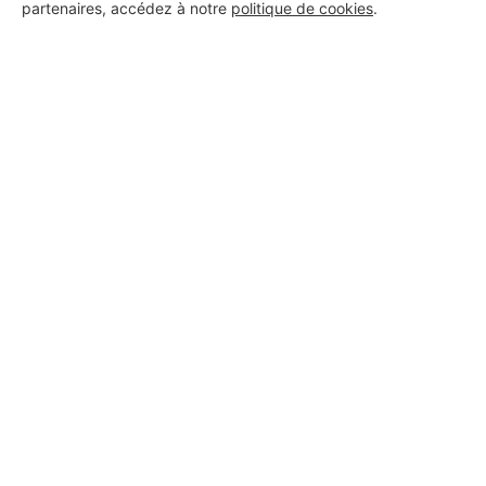
partenaires, accédez à notre
politique de cookies
.
A.C SPARTAN
Vincennes
6 ans d'expérience
Voir sa fiche
OPTIMUM RENOVATIO AGENCY
Vincennes
3 ans d'expérience
Voir sa fiche