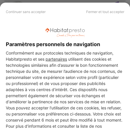
AB BRICOLAGE
Continuer sans accepter
Fermer et tout accepter
Vincennes
57 projets acceptés
41 ans d'expérience
Paramètres personnels de navigation
Conformément aux protocoles techniques de navigation,
Voir sa fiche
Habitatpresto et ses
partenaires
utilisent des cookies et
technologies similaires afin d’assurer le bon fonctionnement
technique du site, de mesurer l’audience de nos contenus, de
personnaliser votre expérience selon votre profil (particulier
CATHOSERVICE
ou professionnel) et de vous proposer des publicités
Vincennes
adaptées à vos centres d’intérêt. Ces dispositifs nous
permettent également de sécuriser vos échanges et
d'améliorer la pertinence de nos services de mise en relation.
Vérifié
Vous pouvez accepter l'utilisation de ces cookies, les refuser,
8 ans d'expérience
ou personnaliser vos préférences ci-dessous. Votre choix est
conservé pendant 6 mois et peut être modifié à tout moment.
Pour plus d'informations et consulter la liste de nos
Voir sa fiche