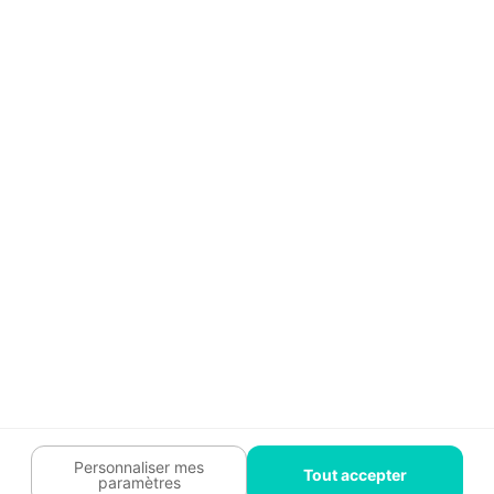
Aide
Témoignages
Guide travaux
Légal
Tendances travaux
Charte cookies
Trouver un pro
Mon espace
Contactez-nous :
09 74 73 85 85
Abonnez-vous à notre newsletter
et bénéficiez de
conseils gratuits
Je m'inscris
Suivez-nous
Votre coach travaux est là
pour vous guider 🛠️
Personnaliser mes
Tout accepter
paramètres