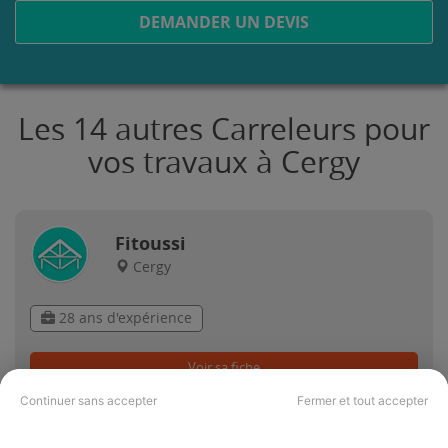
DEMANDER UN DEVIS
Les 14 autres Carreleurs pour
vos travaux à Cergy
Fitoussi
Cergy
28 ans d'expérience
Voir sa fiche
Continuer sans accepter
Fermer et tout accepter