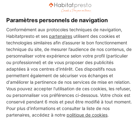
SA B2MM LA POSE
Cergy
Paramètres personnels de navigation
6 ans d'expérience
Conformément aux protocoles techniques de navigation,
Habitatpresto et ses
partenaires
utilisent des cookies et
technologies similaires afin d’assurer le bon fonctionnement
Voir sa fiche
technique du site, de mesurer l’audience de nos contenus, de
personnaliser votre expérience selon votre profil (particulier
ou professionnel) et de vous proposer des publicités
adaptées à vos centres d’intérêt. Ces dispositifs nous
BH BAT
permettent également de sécuriser vos échanges et
Cergy
d'améliorer la pertinence de nos services de mise en relation.
Vous pouvez accepter l'utilisation de ces cookies, les refuser,
ou personnaliser vos préférences ci-dessous. Votre choix est
7 ans d'expérience
conservé pendant 6 mois et peut être modifié à tout moment.
Pour plus d'informations et consulter la liste de nos
Voir sa fiche
partenaires, accédez à notre
politique de cookies
.