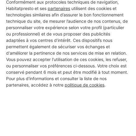
Conformément aux protocoles techniques de navigation,
BATELEC RENOV 78
Habitatpresto et ses
partenaires
utilisent des cookies et
Mantes-la-Ville
technologies similaires afin d’assurer le bon fonctionnement
technique du site, de mesurer l’audience de nos contenus, de
personnaliser votre expérience selon votre profil (particulier
20 projets acceptés
ou professionnel) et de vous proposer des publicités
adaptées à vos centres d’intérêt. Ces dispositifs nous
8 ans d'expérience
permettent également de sécuriser vos échanges et
d'améliorer la pertinence de nos services de mise en relation.
Voir sa fiche
Vous pouvez accepter l'utilisation de ces cookies, les refuser,
ou personnaliser vos préférences ci-dessous. Votre choix est
conservé pendant 6 mois et peut être modifié à tout moment.
Pour plus d'informations et consulter la liste de nos
Cfl multitech
partenaires, accédez à notre
politique de cookies
.
Mantes-la-Ville
7 ans d'expérience
Voir sa fiche